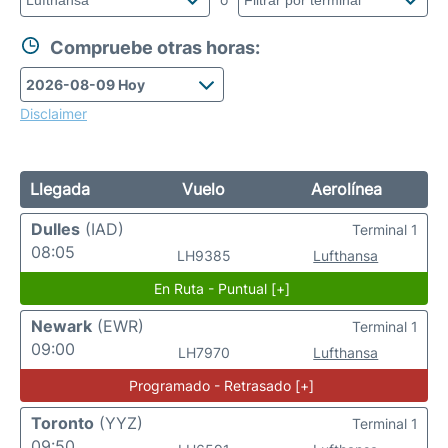
Compruebe otras horas:
Disclaimer
Llegada
Vuelo
Aerolínea
Dulles
(IAD)
Terminal 1
08:05
LH9385
Lufthansa
En Ruta - Puntual [+]
Newark
(EWR)
Terminal 1
09:00
LH7970
Lufthansa
Programado - Retrasado [+]
Toronto
(YYZ)
Terminal 1
09:50