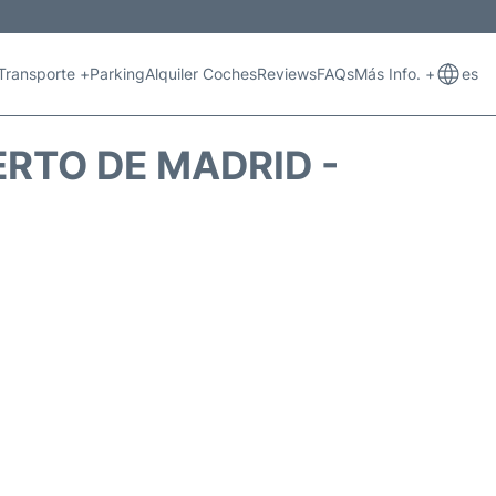
Transporte +
Parking
Alquiler Coches
Reviews
FAQs
Más Info. +
es
ERTO DE MADRID -