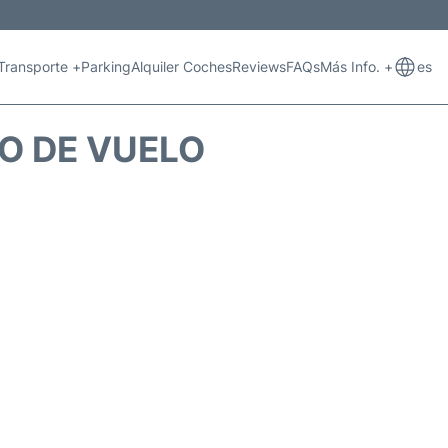
Transporte +
Parking
Alquiler Coches
Reviews
FAQs
Más Info. +
es
O DE VUELO