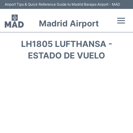
Airport Tips & Quick Reference Guide to Madrid Barajas Airport - MAD
Madrid Airport
Vuelos +
LH1805 LUFTHANSA -
Terminales
ESTADO DE VUELO
Transporte +
Parking
Alquiler Coches
Reviews
FAQs