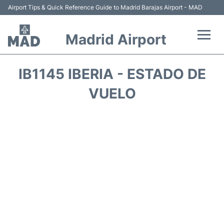
Airport Tips & Quick Reference Guide to Madrid Barajas Airport - MAD
Madrid Airport
Vuelos +
IB1145 IBERIA - ESTADO DE
Terminales
VUELO
Transporte +
Parking
Alquiler Coches
Reviews
FAQs