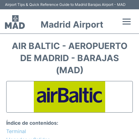
Airport Tips & Quick Reference Guide to Madrid Barajas Airport - MAD
Madrid Airport
Vuelos +
AIR BALTIC - AEROPUERTO
Terminales
DE MADRID - BARAJAS
(MAD)
Transporte +
Parking
Alquiler Coches
Reviews
Índice de contenidos:
Terminal
FAQs